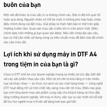
buôn của bạn
Một vấn đề khác là màu sắc in ra không chính xác. Bản in đôi khi quá tối
hoặc quá sáng. Nguyên nhân có thể do mực in không phù hợp hoặc chưa
điều chỉnh đúng cài đặt màu. Giải pháp là thực hiện bản in thử trên giấy
thường trước tiên. Quan sát màu sắc trước khi in trên phim thật. Điều
chỉnh dựa trên những gì bạn quan sát được. Nếu vẫn chưa đạt yêu cầu,
bạn có thể cân nhắc sử dụng công cụ hiệu chuẩn màu để đảm bảo độ chính
xác của màu sắc.
Lợi ích khi sử dụng máy in DTF A4
trong tiệm in của bạn là gì?
Chọn in DTF khổ A4 cho doanh nghiệp mang lại nhiều lợi ích, đặc biệt đối
với các sản phẩm theo yêu cầu. Một lợi ích lớn là khả năng in trên nhiều
loại vải khác nhau — áo thun, túi xách và các mặt hàng khác — công nghệ
DTF hoạt động tốt cả trên chất liệu sáng màu lẫn tối màu. Điều này giúp
bạn mở rộng danh mục sản phẩm cung cấp cho khách hàng và thúc đẩy
tăng trưởng doanh nghiệp. Với máy in Xoto, việc tạo ra các thiết kế nổi bật
để thu hút người mua trở nên dễ dàng hơn bao giờ hết.