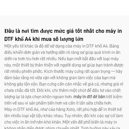
khổ A3, A2, cuộn, với màng
phim AB tức thì và 8 màu
cho nhãn dán
Đâu là nơi tìm được mức giá tốt nhất cho máy in
DTF khổ A4 khi mua số lượng lớn
Một yếu tố khác là độ dễ sử dụng của máy in DTF khổ A4. Bảng
điều khiển đơn giản và hướng dẫn rõ ràng sẽ giúp quá trình in ấn
diễn ra trơn tru hơn rất nhiều. Nếu bạn mới bắt đầu với loại máy
này, một thiết bị thân thiện với người dùng sẽ giúp bạn tránh được
rất nhiều phiền phức. Kích thước máy cũng rất quan trọng — hãy
đảm bảo rằng nó vừa vặn với không gian làm việc của bạn mà
không gây lộn xộn. Bạn cũng cần cân nhắc về giá cả, nhưng giá rẻ
chưa chắc đã tốt. Đôi khi, chi thêm một chút để đầu tư vào chất
lượng lại là lựa chọn khôn ngoan hơn.
máy in dtf để bàn
tiết kiệm
tiền về sau vì sản phẩm bền hơn và cần ít lần sửa chữa hơn.
Máy in DTF khổ A4, như của hãng Xoto, rất phù hợp để in thiết kế
lên nhiều loại vật liệu khác nhau. Tuy nhiên, đôi khi các sự cố làm
cho việc in ấn trở nên khó khăn. Một vấn đề phổ biến là máy in
không nhận diện được phim chuyển nhiệt. Tình huống này xảy ra