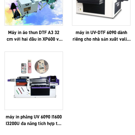
Máy in áo thun DTF A3 32
máy in UV-DTF 6090 dành
cm với hai đầu in XP600 và
riêng cho nhà sản xuất vali –
đầu in i1600A1
in logo theo yêu cầu, cao
cấp, đa chức năng, công
nghệ Epson 3D, chất lượng
cao, sản xuất theo đơn đặt
hàng OEM, bán chạy, toàn bộ
máy kích thước 6090
máy in phẳng UV 6090 I1600
I3200U đa năng tích hợp tất
cả chức năng: in UV, in DTF,