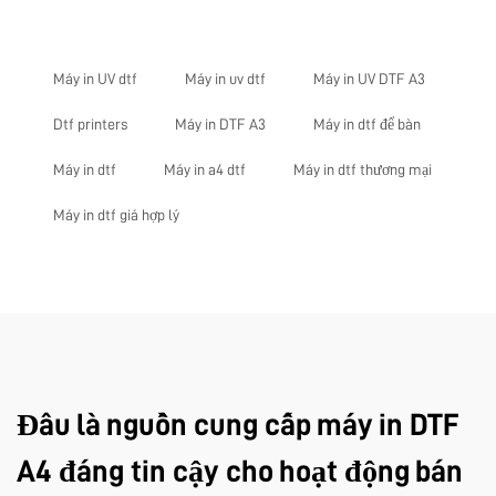
Máy in UV dtf
Máy in uv dtf
Máy in UV DTF A3
Dtf printers
Máy in DTF A3
Máy in dtf để bàn
Máy in dtf
Máy in a4 dtf
Máy in dtf thương mại
Máy in dtf giá hợp lý
Đâu là nguồn cung cấp máy in DTF
A4 đáng tin cậy cho hoạt động bán