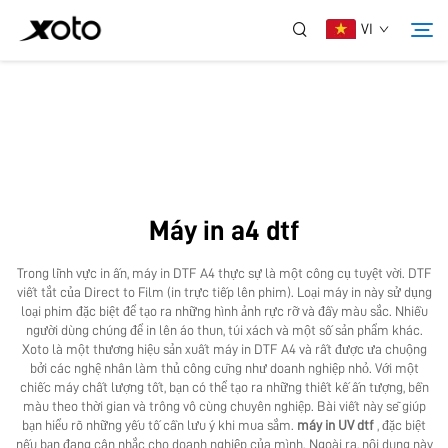
VI
Về Chúng Tôi
Sản Phẩm
Máy in a4 dtf
Tin Tức
Trong lĩnh vực in ấn, máy in DTF A4 thực sự là một công cụ tuyệt vời. DTF
viết tắt của Direct to Film (in trực tiếp lên phim). Loại máy in này sử dụng
Dịch Vụ
loại phim đặc biệt để tạo ra những hình ảnh rực rỡ và đầy màu sắc. Nhiều
người dùng chúng để in lên áo thun, túi xách và một số sản phẩm khác.
Xoto là một thương hiệu sản xuất máy in DTF A4 và rất được ưa chuộng
bởi các nghệ nhân làm thủ công cũng như doanh nghiệp nhỏ. Với một
Ứng Dụng
chiếc máy chất lượng tốt, bạn có thể tạo ra những thiết kế ấn tượng, bền
màu theo thời gian và trông vô cùng chuyên nghiệp. Bài viết này sẽ giúp
bạn hiểu rõ những yếu tố cần lưu ý khi mua sắm.
máy in UV dtf
, đặc biệt
Liên Hệ Chúng Tôi
nếu bạn đang cân nhắc cho doanh nghiệp của mình. Ngoài ra, nội dung này