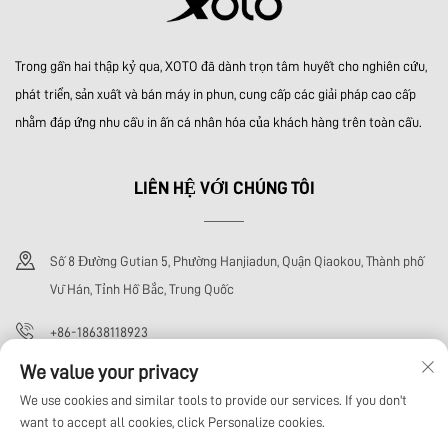
Trong gần hai thập kỷ qua, XOTO đã dành trọn tâm huyết cho nghiên cứu,
phát triển, sản xuất và bán máy in phun, cung cấp các giải pháp cao cấp
nhằm đáp ứng nhu cầu in ấn cá nhân hóa của khách hàng trên toàn cầu.
LIÊN HỆ VỚI CHÚNG TÔI
Số 8 Đường Gutian 5, Phường Hanjiadun, Quận Qiaokou, Thành phố
Vũ Hán, Tỉnh Hồ Bắc, Trung Quốc
+86-18638118923
We value your privacy
[email protected]
We use cookies and similar tools to provide our services. If you don't
want to accept all cookies, click Personalize cookies.