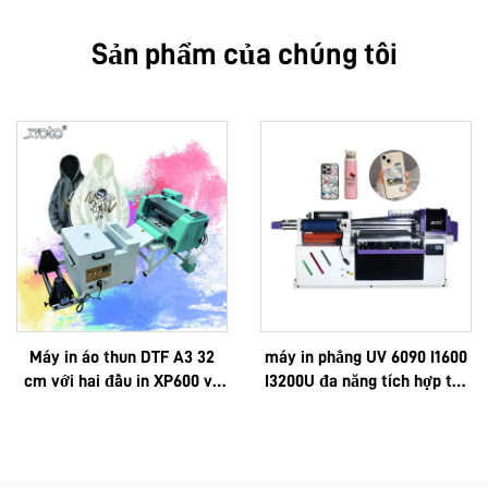
Sản phẩm của chúng tôi
Máy in áo thun DTF A3 32
máy in phẳng UV 6090 I1600
cm với hai đầu in XP600 và
I3200U đa năng tích hợp tất
đầu in i1600A1
cả chức năng: in UV, in DTF,
khổ A3, A2, cuộn, với màng
phim AB tức thì và 8 màu
cho nhãn dán