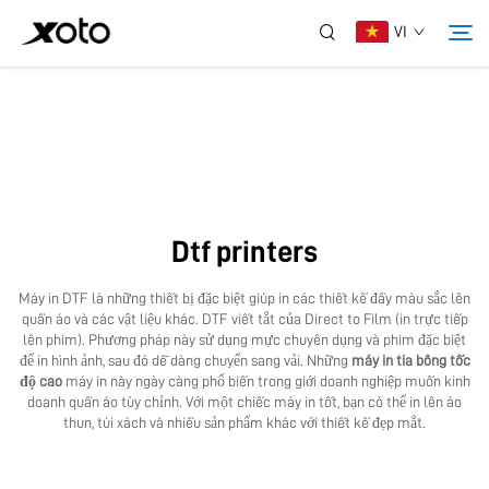
VI
Về Chúng Tôi
Sản Phẩm
Dtf printers
Tin Tức
Máy in DTF là những thiết bị đặc biệt giúp in các thiết kế đầy màu sắc lên
quần áo và các vật liệu khác. DTF viết tắt của Direct to Film (in trực tiếp
Dịch Vụ
lên phim). Phương pháp này sử dụng mực chuyên dụng và phim đặc biệt
để in hình ảnh, sau đó dễ dàng chuyển sang vải. Những
máy in tia bông tốc
độ cao
máy in này ngày càng phổ biến trong giới doanh nghiệp muốn kinh
doanh quần áo tùy chỉnh. Với một chiếc máy in tốt, bạn có thể in lên áo
Ứng Dụng
thun, túi xách và nhiều sản phẩm khác với thiết kế đẹp mắt.
Liên Hệ Chúng Tôi