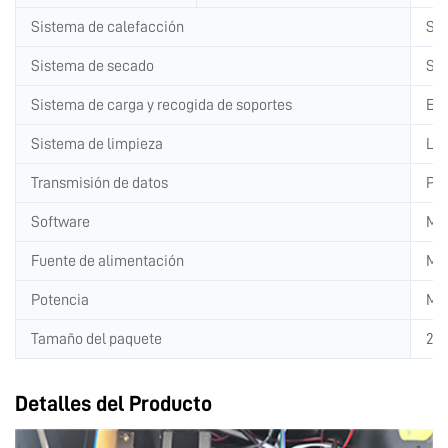
Sistema de calefacción
Sis
Sistema de secado
Sis
Sistema de carga y recogida de soportes
Est
Sistema de limpieza
Lim
Transmisión de datos
Pue
Software
Man
Fuente de alimentación
Mon
Potencia
Mín
Tamaño del paquete
230
Detalles del Producto