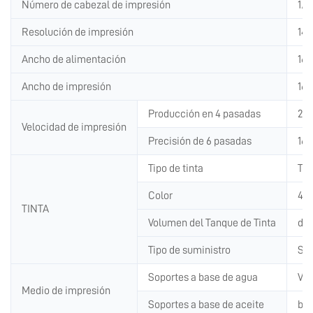
Número de cabezal de impresión
1/2
Resolución de impresión
144
Ancho de alimentación
16
Ancho de impresión
16
Producción en 4 pasadas
24 
Velocidad de impresión
Precisión de 6 pasadas
16,
Tipo de tinta
Tin
Color
4 c
TINTA
Volumen del Tanque de Tinta
dep
Tipo de suministro
Sis
Soportes a base de agua
Vin
Medio de impresión
Soportes a base de aceite
ban