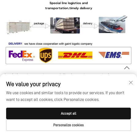
Logística y transporte especializados, entrega puntual
We value your privacy
ENTREGA: mantenemos una estrecha cooperación con
importantes empresas logísticas
We use cookies and similar tools to provide our services. If you don't
want to accept all cookies, click Personalize cookies.
Productos recomendados
Accept all
Personalize cookies
CORREO
PÁGINA DE INICIO
PRODUCTOS
TEL