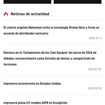
cabezales XP600 y cabezales
logotipo personalizado, lujo,
i1600A1
multifuncional, Epson 3D,
alta calidad, OEM, gran venta,
Noticias de actualidad
completo 6090
El cliente argelino Mohamed visita la tecnología Wuhan Xoto y firma un
acuerdo de distribuidor exclusivo
2026-07-11
Destaca en el 'Campeonato de los Cien Equipos' de marzo de 2026 de
Alibaba: reconocimiento como Estrella de Ventas y compartición de
lecciones
2026-07-02
Impresora ecosolvente en Estados Unidos
2025-09-20
impresora plana UV modelo 6090 en Kazajistán