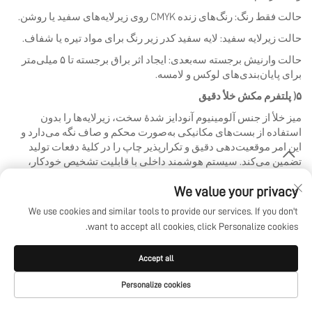
حالت فقط رنگ: رنگ‌های زنده CMYK روی زیرلایه‌های سفید یا روشن.
حالت زیرلایه سفید: لایه سفید کدر زیر رنگ برای مواد تیره یا شفاف.
حالت وارنیش برجسته سه‌بعدی: ایجاد اثر براق برجسته تا ۵ میلی‌متر
برای پایان‌بندی‌های لوکس و لامسه.
۵) پلتفرم مکش خلأ دقیق
میز خلأ از جنس آلومینیوم آنودایز شدهٔ سخت، زیرلایه‌ها را بدون
استفاده از بست‌های مکانیکی به‌صورت محکم و صاف نگه می‌دارد و
این امر موقعیت‌دهی دقیق و تکرارپذیر چاپ را در کلیهٔ دفعات تولید
تضمین می‌کند. سیستم هوشمند داخلی با قابلیت تشخیص خودکار،
ارتفاع زیرلایه را قبل از هر کار اندازه‌گیری می‌کند تا از برخورد سر چاپ
We value your privacy
جلوگیری شود و چاپ ایمن روی اشیاء با سطوح ناهموار را ممکن
سازد.
We use cookies and similar tools to provide our services. If you don't
want to accept all cookies, click Personalize cookies.
۶) بسته نرم‌افزاری هوشمند RIP
همراه با نرم‌افزارهای PhotoPrint / Maintop 6.0 ارسال می‌شود که
Accept all
امکان تنظیم پروفایل رنگی، مدیریت لایه‌های جوهر سفید، قراردهی
مکرر (Step-and-Repeat) و تطبیق رنگ‌های نقطه‌ای را فراهم می‌کند.
Personalize cookies
این نرم‌افزار از فرمت‌های ورودی TIFF، JPEG، PNG، PDF و EPS
صفحه اصلی
محصولات
پست الکترونیکی
تلفن
پشتیبانی می‌کند و تبدیل فایل از اکثر برنامه‌های طراحی ضروری