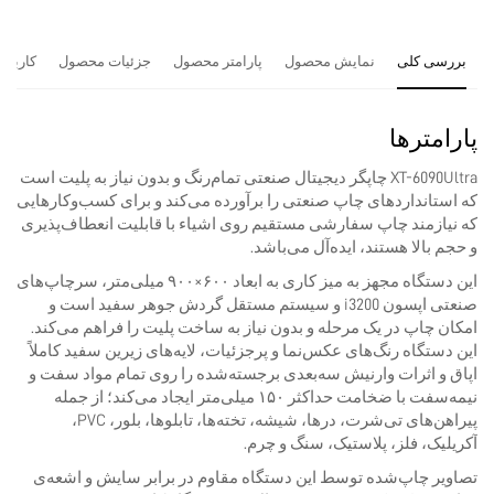
بررسی کلی
نمایش محصول
پارامتر محصول
جزئیات محصول
کاربرد
پارامترها
XT-6090Ultra چاپگر دیجیتال صنعتی تمام‌رنگ و بدون نیاز به پلیت است
که استانداردهای چاپ صنعتی را برآورده می‌کند و برای کسب‌وکارهایی
که نیازمند چاپ سفارشی مستقیم روی اشیاء با قابلیت انعطاف‌پذیری
و حجم بالا هستند، ایده‌آل می‌باشد.
این دستگاه مجهز به میز کاری به ابعاد ۶۰۰×۹۰۰ میلی‌متر، سرچاپ‌های
صنعتی اپسون i3200 و سیستم مستقل گردش جوهر سفید است و
امکان چاپ در یک مرحله و بدون نیاز به ساخت پلیت را فراهم می‌کند.
این دستگاه رنگ‌های عکس‌نما و پرجزئیات، لایه‌های زیرین سفید کاملاً
اپاق و اثرات وارنیش سه‌بعدی برجسته‌شده را روی تمام مواد سفت و
نیمه‌سفت با ضخامت حداکثر ۱۵۰ میلی‌متر ایجاد می‌کند؛ از جمله
پیراهن‌های تی‌شرت، درها، شیشه، تخته‌ها، تابلوها، بلور، PVC،
آکریلیک، فلز، پلاستیک، سنگ و چرم.
تصاویر چاپ‌شده توسط این دستگاه مقاوم در برابر سایش و اشعه‌ی