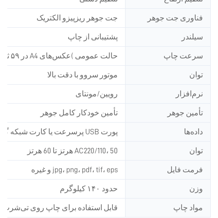
فناوری جت جوهر
جت جوهر ریزپیزو الکتریک
سیلندر
پشتیبانی از چاپ
سرعت چاپ
حالت عمومی (عکس‌های A4 در ۵۹ ثانیه) حالت استاندارد (عکس‌های A4 در ۲ دقیقه) حالت باکیفیت بالا (یک عکس در ۴ دقیقه)
توان
موتور سروو با دقت بالا
نرم‌افزار
رویین/مونتای
تأمین جوهر
تأمین خودکار کامل جوهر
داده‌ها
پورت USB پرسرعت یا کارت شبکه گیگابیتی
توان
AC220/110، 50 هرتز تا 60 هرتز
فرمت فایل
jpg، png، pdf، tif، eps و غیره
وزن
حدود ۱۴۰ کیلوگرم
مواد چاپ
قابل استفاده برای چاپ روی تی‌شرت، 