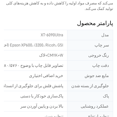
می‌کند که مصرف مواد اولیه را کاهش داده و به کاهش هزینه‌های کلی
تولید کمک می‌کند.
پارامتر محصول
مدل
XT-6090Ultra
سر چاپ
Epson XP600، i3200، Ricoh، G5I (اختیاری)
رنگ خروجی
CMYK+W+لاک
دقت چاپ
تصاویر قابل چاپ با وضوح ۷۲۰/۱۴۴۰/۲۸۸۰/۵۷۶۰ نقطه در اینچ
مایع ضد جوش
خرید اضافی اختیاری
جلوگیری از بسته شدن
پاشش فلش برای جلوگیری از انسداد و 
پاک
پاک‌سازی خودکار یا دستی
عملکرد روشنایی
بالا بردن و پایین آوردن سر
تنظیم ارتفاع
تنظیم دستی